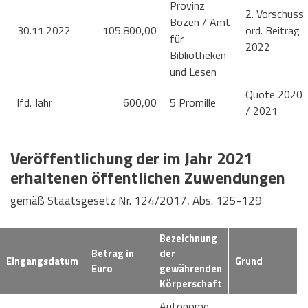
Provinz
2. Vorschuss
Bozen / Amt
30.11.2022
105.800,00
ord. Beitrag
für
2022
Bibliotheken
und Lesen
Quote 2020
lfd. Jahr
600,00
5 Promille
/ 2021
Veröffentlichung der im Jahr 2021
erhaltenen öffentlichen Zuwendungen
gemäß Staatsgesetz Nr. 124/2017, Abs. 125-129
Bezeichnung
Betrag in
der
Eingangsdatum
Grund
Euro
gewährenden
Körperschaft
Autonome