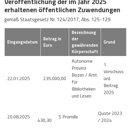
Veröffentlichung der im Jahr 2025
erhaltenen öffentlichen Zuwendungen
gemäß Staatsgesetz Nr. 124/2017, Abs. 125-129
Bezeichnung
Betrag in
der
Eingangsdatum
Grund
Euro
gewährenden
Körperschaft
Autonome
1.
Provinz
Vorschuss
Bozen / Amt
22.01.2025
235.000,00
ord.
für
Beitrag
Bibliotheken
2025
und Lesen
Quote 2023
20.08.2025
5 Promille
430,30
/ 2024