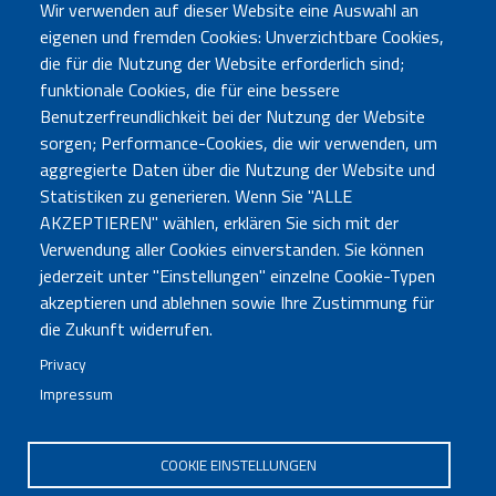
Bibliotheken
2018
Wir verwenden auf dieser Website eine Auswahl an
und Lesen
eigenen und fremden Cookies: Unverzichtbare Cookies,
die für die Nutzung der Website erforderlich sind;
funktionale Cookies, die für eine bessere
Benutzerfreundlichkeit bei der Nutzung der Website
sorgen; Performance-Cookies, die wir verwenden, um
aggregierte Daten über die Nutzung der Website und
Statistiken zu generieren. Wenn Sie "ALLE
AKZEPTIEREN" wählen, erklären Sie sich mit der
Verwendung aller Cookies einverstanden. Sie können
jederzeit unter "Einstellungen" einzelne Cookie-Typen
akzeptieren und ablehnen sowie Ihre Zustimmung für
Büro Bozen
Sebastian-Altmann-Str. 17 - 39100 Bozen - Tel. 0471
die Zukunft widerrufen.
285730
Privacy
Büro Bruneck
Enrico-Fermi-Str. 6 (LibriKa) - 39031 Bruneck - Tel.
Impressum
0474 414121
neuigkeiten@bvs.bz.it
- PEC:
bibliotheksverband@pec.bvs.bz.it
COOKIE EINSTELLUNGEN