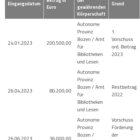
Betrag in
der
Eingangsdatum
Grund
Euro
gewährenden
Körperschaft
Autonome
Provinz
1.
Bozen / Amt
Vorschuss
24.01.2023
200.500,00
für
ord. Beitrag
Bibliotheken
2023
und Lesen
Autonome
Provinz
Bozen / Amt
Restbeitrag
26.04.2023
80.200,00
für
2022
Bibliotheken
und Lesen
Autonome
Vorschuss
Provinz
Förderung
Bozen /
der
26.06.2023
36.000,00