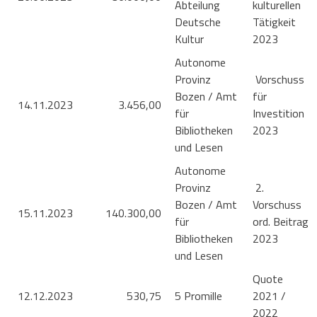
Abteilung
kulturellen
Deutsche
Tätigkeit
Kultur
2023
Autonome
Provinz
Vorschuss
Bozen / Amt
für
14.11.2023
3.456,00
für
Investition
Bibliotheken
2023
und Lesen
Autonome
Provinz
2.
Bozen / Amt
Vorschuss
15.11.2023
140.300,00
für
ord. Beitrag
Bibliotheken
2023
und Lesen
Quote
12.12.2023
530,75
5 Promille
2021 /
2022