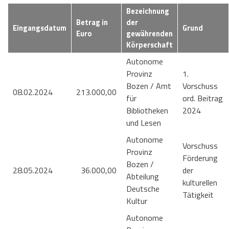
Bezeichnung
Betrag in
der
Eingangsdatum
Grund
Euro
gewährenden
Körperschaft
Autonome
Provinz
1.
Bozen / Amt
Vorschuss
08.02.2024
213.000,00
für
ord. Beitrag
Bibliotheken
2024
und Lesen
Autonome
Vorschuss
Provinz
Förderung
Bozen /
28.05.2024
36.000,00
der
Abteilung
kulturellen
Deutsche
Tätigkeit
Kultur
Autonome