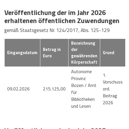
Veröffentlichung der im Jahr 2026
erhaltenen öffentlichen Zuwendungen
gemäß Staatsgesetz Nr. 124/2017, Abs. 125-129
Bezeichnung
Betrag in
der
Eingangsdatum
Grund
Euro
gewährenden
Körperschaft
Autonome
1.
Provinz
Vorschuss
Bozen / Amt
09.02.2026
215.125,00
ord.
für
Beitrag
Bibliotheken
2026
und Lesen