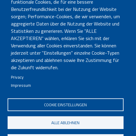
funktionale Cookies, die für eine bessere
Benutzerfreundlichkeit bei der Nutzung der Website
sorgen; Performance-Cookies, die wir verwenden, um
aggregierte Daten über die Nutzung der Website und
Statistiken zu generieren. Wenn Sie "ALLE
AKZEPTIEREN" wählen, erklären Sie sich mit der
Verwendung aller Cookies einverstanden. Sie können
jederzeit unter "Einstellungen" einzelne Cookie-Typen
akzeptieren und ablehnen sowie Ihre Zustimmung für
Büro Bozen
Sebastian-Altmann-Str. 17 - 39100 Bozen - Tel. 0471
die Zukunft widerrufen.
285730
Privacy
Büro Bruneck
Enrico-Fermi-Str. 6 (LibriKa) - 39031 Bruneck - Tel.
Impressum
0474 414121
neuigkeiten@bvs.bz.it
- PEC:
bibliotheksverband@pec.bvs.bz.it
COOKIE EINSTELLUNGEN
ALLE ABLEHNEN
Impressum
|
Privacy
|
Transparenz
|
Sozialbilanz
|
Barrierefreiheit