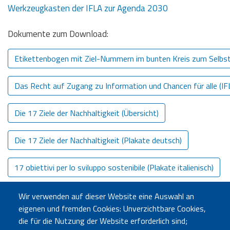
Werkzeugkasten der IFLA zur Agenda 2030
Dokumente zum Download:
Download
Etikettenbogen mit Ziel-Nummern im bunten Kreis zum Selbs
Das Recht auf Zugang zu Information und Chancen für alle (I
Die 17 Ziele der Nachhaltigkeit (Übersicht)
Die 17 Ziele der Nachhaltigkeit (Plakate deutsch)
17 obiettivi per lo sviluppo sostenibile (Plakate italienisch)
Wir alle sind Agenda 2030 - Nachhaltigkeitsziele als Auftrag 
Wir verwenden auf dieser Website eine Auswahl an
eigenen und fremden Cookies: Unverzichtbare Cookies,
die für die Nutzung der Website erforderlich sind;
Agenda 2030 – Die Aufgabe der Bibliotheken bei der Erfüllung 