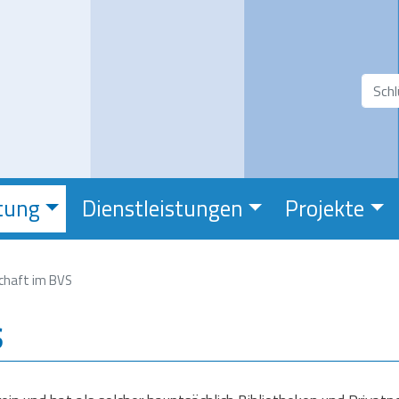
Direkt
zum
Inhalt
Suchfeld
Suc
tung
Dienstleistungen
Projekte
chaft im BVS
S