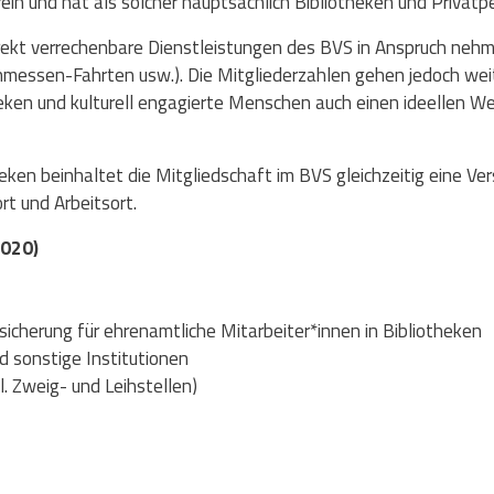
erein und hat als solcher hauptsächlich Bibliotheken und Privatp
direkt verrechenbare Dienstleistungen des BVS in Anspruch neh
hmessen-Fahrten usw.). Die Mitgliederzahlen gehen jedoch wei
heken und kulturell engagierte Menschen auch einen ideellen We
eken beinhaltet die Mitgliedschaft im BVS gleichzeitig eine Ver
t und Arbeitsort.
2020)
sicherung für ehrenamtliche Mitarbeiter*innen in Bibliotheken
d sonstige Institutionen
. Zweig- und Leihstellen)