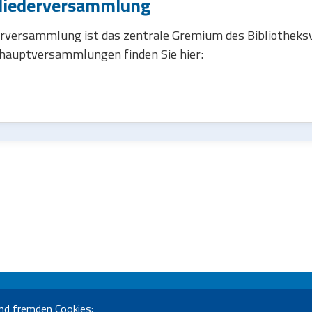
gliederversammlung
derversammlung ist das zentrale Gremium des Bibliotheks
shauptversammlungen finden Sie hier:
nd fremden Cookies:
üro Bozen
Sebastian-Altmann-Str. 17 - 39100 Bozen - Tel. 0471 285730