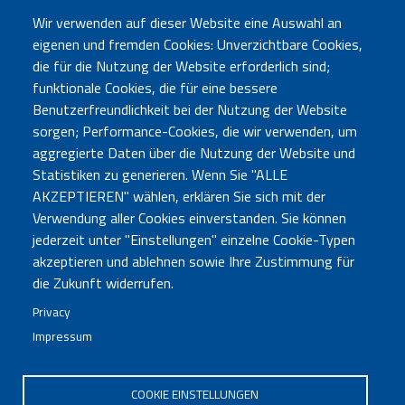
Mitgliedern genehmigt.
Wir verwenden auf dieser Website eine Auswahl an
eigenen und fremden Cookies: Unverzichtbare Cookies,
die für die Nutzung der Website erforderlich sind;
Sozialbilanz BVS 2024_def.pdf
funktionale Cookies, die für eine bessere
Benutzerfreundlichkeit bei der Nutzung der Website
sorgen; Performance-Cookies, die wir verwenden, um
aggregierte Daten über die Nutzung der Website und
Statistiken zu generieren. Wenn Sie "ALLE
AKZEPTIEREN" wählen, erklären Sie sich mit der
Verwendung aller Cookies einverstanden. Sie können
jederzeit unter "Einstellungen" einzelne Cookie-Typen
akzeptieren und ablehnen sowie Ihre Zustimmung für
Büro Bozen
Sebastian-Altmann-Str. 17 - 39100 Bozen - Tel. 0471
die Zukunft widerrufen.
285730
Privacy
Büro Bruneck
Enrico-Fermi-Str. 6 (LibriKa) - 39031 Bruneck - Tel.
Impressum
0474 414121
neuigkeiten@bvs.bz.it
- PEC:
bibliotheksverband@pec.bvs.bz.it
COOKIE EINSTELLUNGEN