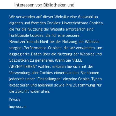
Interessen von Bibliotheken und
Informationseinrichtungen sowie von deren
Wir verwenden auf dieser Website eine Auswahl an
Nutzerinnen und Nutzern. Die IFLA sorgt für eine
eigenen und fremden Cookies: Unverzichtbare Cookies,
globale Präsenz des Bibliotheks- und
die für die Nutzung der Website erforderlich sind;
Informationswesens.
funktionale Cookies, die für eine bessere
Benutzerfreundlichkeit bei der Nutzung der Website
sorgen; Performance-Cookies, die wir verwenden, um
aggregierte Daten über die Nutzung der Website und
Statistiken zu generieren. Wenn Sie "ALLE
AKZEPTIEREN" wählen, erklären Sie sich mit der
Verwendung aller Cookies einverstanden. Sie können
jederzeit unter "Einstellungen" einzelne Cookie-Typen
akzeptieren und ablehnen sowie Ihre Zustimmung für
Büro Bozen
Sebastian-Altmann-Str. 17 - 39100 Bozen - Tel. 0471
die Zukunft widerrufen.
285730
Privacy
Büro Bruneck
Enrico-Fermi-Str. 6 (LibriKa) - 39031 Bruneck - Tel.
Impressum
0474 414121